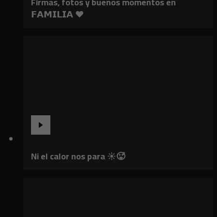
Firmas, fotos y buenos momentos en
𝗙𝗔𝗠𝗜𝗟𝗜𝗔 ❤️
Ni el calor nos para ☀️🥵