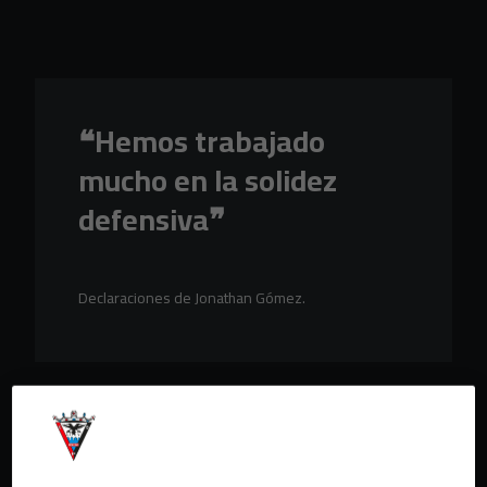
Skip to main content
❝Hemos trabajado
mucho en la solidez
defensiva❞
Declaraciones de Jonathan Gómez.