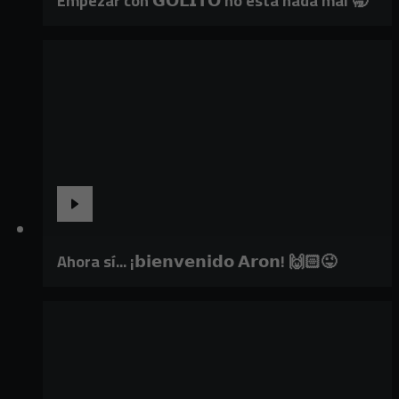
Empezar con 𝗚𝗢𝗟𝗜𝗧𝗢 no está nada mal 🥱
Ahora sí... ¡𝗯𝗶𝗲𝗻𝘃𝗲𝗻𝗶𝗱𝗼 𝗔𝗿𝗼𝗻! 🙌🏻😜