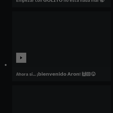
Empezar con 𝗚𝗢𝗟𝗜𝗧𝗢 no está nada mal 🥱
Ahora sí... ¡𝗯𝗶𝗲𝗻𝘃𝗲𝗻𝗶𝗱𝗼 𝗔𝗿𝗼𝗻! 🙌🏻😜