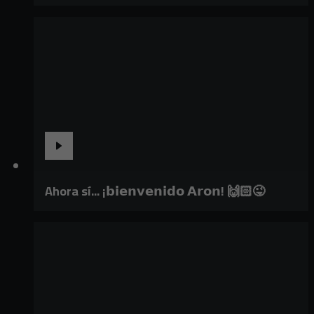
Ahora sí... ¡𝗯𝗶𝗲𝗻𝘃𝗲𝗻𝗶𝗱𝗼 𝗔𝗿𝗼𝗻! 🙌🏻😜