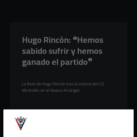
Skip to main content
Hugo Rincón: ❝Hemos
sabido sufrir y hemos
ganado el partido❞
La flash de Hugo Rincón tras la victoria del CD
Mirandés en el Nuevo Arcángel.