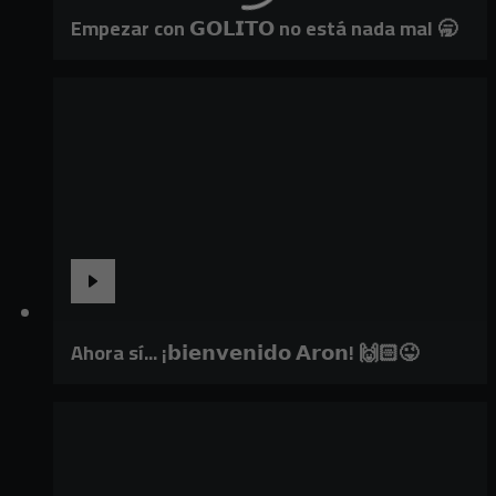
Empezar con 𝗚𝗢𝗟𝗜𝗧𝗢 no está nada mal 🥱
Ahora sí... ¡𝗯𝗶𝗲𝗻𝘃𝗲𝗻𝗶𝗱𝗼 𝗔𝗿𝗼𝗻! 🙌🏻😜