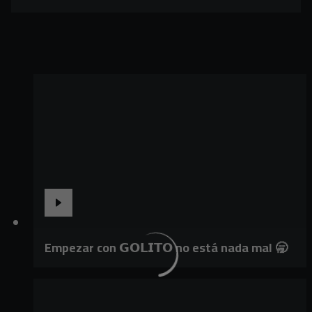
Empezar con 𝗚𝗢𝗟𝗜𝗧𝗢 no está nada mal 🥱