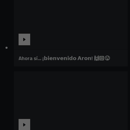
Ahora sí... ¡𝗯𝗶𝗲𝗻𝘃𝗲𝗻𝗶𝗱𝗼 𝗔𝗿𝗼𝗻! 🙌🏻😜