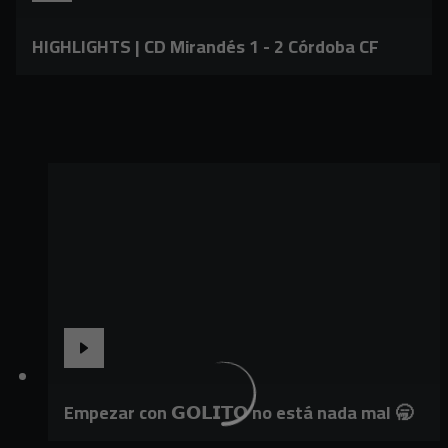
HIGHLIGHTS | CD Mirandés 1 - 2 Córdoba CF
Empezar con 𝗚𝗢𝗟𝗜𝗧𝗢 no está nada mal 🥱