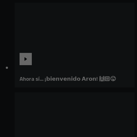
Ahora sí... ¡𝗯𝗶𝗲𝗻𝘃𝗲𝗻𝗶𝗱𝗼 𝗔𝗿𝗼𝗻! 🙌🏻😜