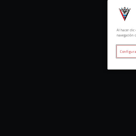
Al hacer cli
navegación d
Configura