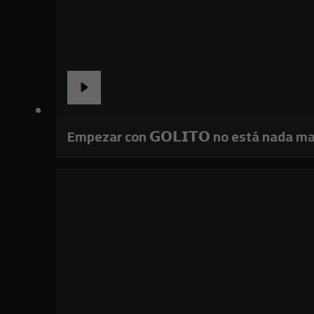
Empezar con 𝗚𝗢𝗟𝗜𝗧𝗢 no está nada ma