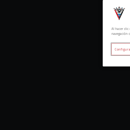
Al hacer cli
navegación d
Configura