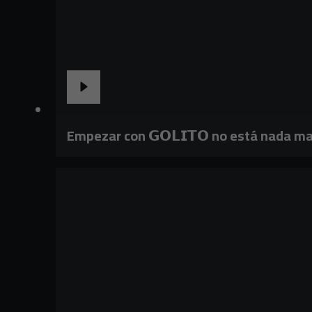
Empezar con 𝗚𝗢𝗟𝗜𝗧𝗢 no está nada ma