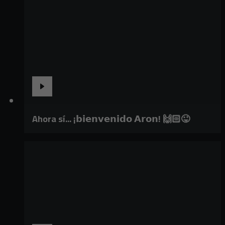
Ahora sí... ¡𝗯𝗶𝗲𝗻𝘃𝗲𝗻𝗶𝗱𝗼 𝗔𝗿𝗼𝗻! 🙌🏻😜