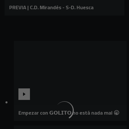
PREVIA | C.D. Mirandés - S-D. Huesca
Empezar con 𝗚𝗢𝗟𝗜𝗧𝗢 no está nada mal 🥱