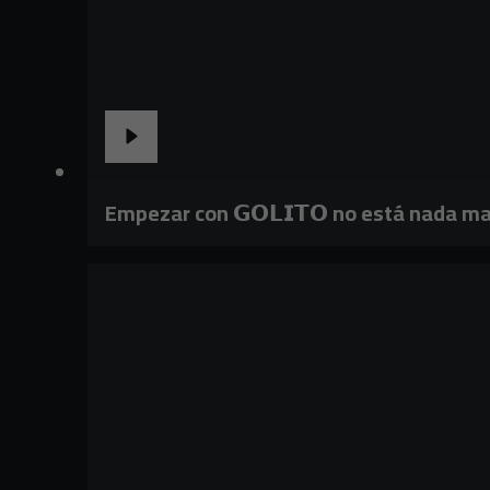
Empezar con 𝗚𝗢𝗟𝗜𝗧𝗢 no está nada ma