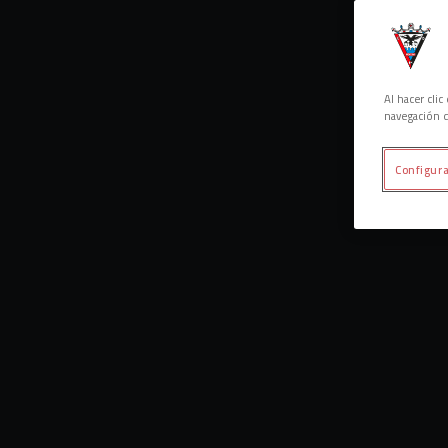
Al hacer cli
navegación d
Configura