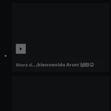
Ahora sí... ¡𝗯𝗶𝗲𝗻𝘃𝗲𝗻𝗶𝗱𝗼 𝗔𝗿𝗼𝗻! 🙌🏻😜