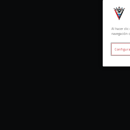
Al hacer cli
navegación d
Configura