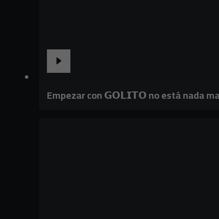
Empezar con 𝗚𝗢𝗟𝗜𝗧𝗢 no está nada ma