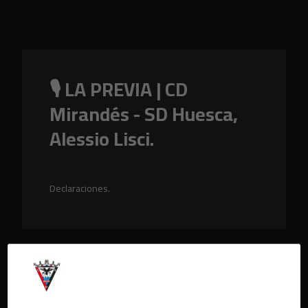
Skip to main content
🎙️ LA PREVIA | CD
Mirandés - SD Huesca,
Alessio Lisci.
Declaraciones.