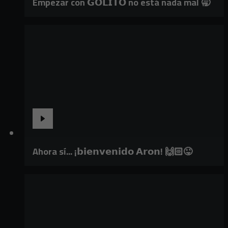
Empezar con 𝗚𝗢𝗟𝗜𝗧𝗢 no está nada mal 🥱
Ahora sí... ¡𝗯𝗶𝗲𝗻𝘃𝗲𝗻𝗶𝗱𝗼 𝗔𝗿𝗼𝗻! 🙌🏻😜