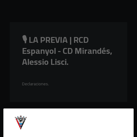
Skip to main content
🎙️ LA PREVIA | RCD
Espanyol - CD Mirandés,
Alessio Lisci.
Declaraciones.