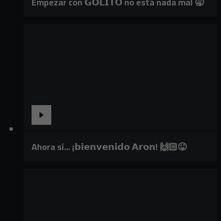
Empezar con 𝗚𝗢𝗟𝗜𝗧𝗢 no está nada mal 🥱
Ahora sí... ¡𝗯𝗶𝗲𝗻𝘃𝗲𝗻𝗶𝗱𝗼 𝗔𝗿𝗼𝗻! 🙌🏻😜