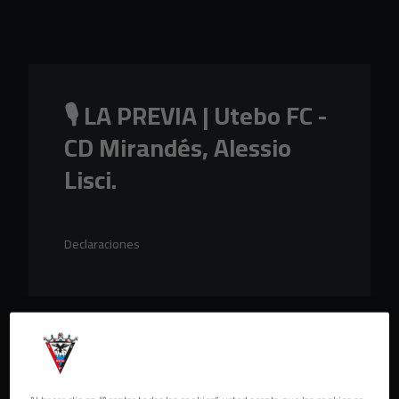
Skip to main content
🎙️ LA PREVIA | Utebo FC -
CD Mirandés, Alessio
Lisci.
Declaraciones