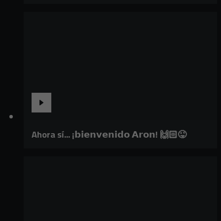
Ahora sí... ¡𝗯𝗶𝗲𝗻𝘃𝗲𝗻𝗶𝗱𝗼 𝗔𝗿𝗼𝗻! 🙌🏻😜