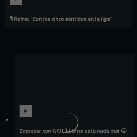
🎙️ Reina: "Con los cinco sentidos en la liga"
Empezar con 𝗚𝗢𝗟𝗜𝗧𝗢 no está nada mal 🥱