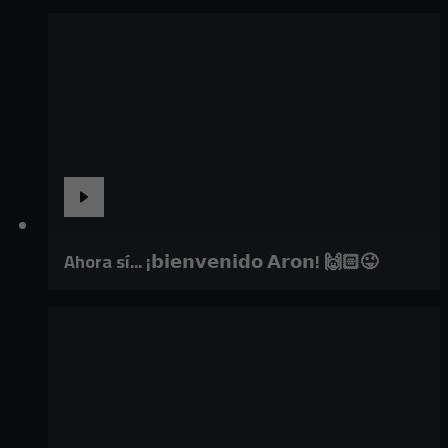
Ahora sí... ¡𝗯𝗶𝗲𝗻𝘃𝗲𝗻𝗶𝗱𝗼 𝗔𝗿𝗼𝗻! 🙌🏻😜