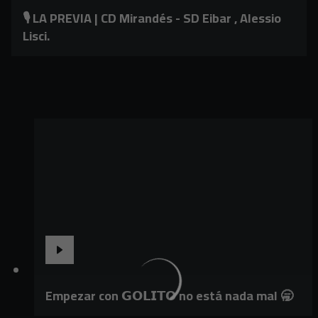
🎙️ LA PREVIA | CD Mirandés - SD Eibar , Alessio
Lisci.
Empezar con 𝗚𝗢𝗟𝗜𝗧𝗢 no está nada mal 🥱