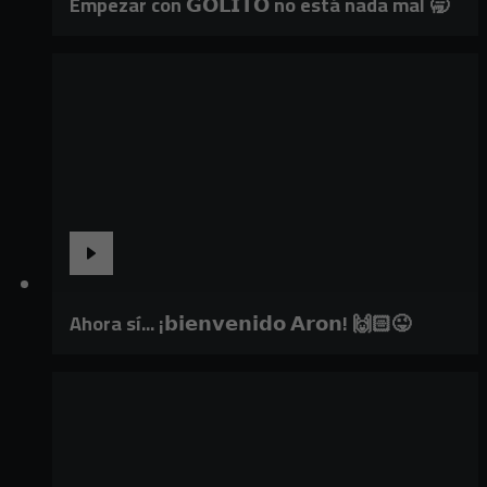
Empezar con 𝗚𝗢𝗟𝗜𝗧𝗢 no está nada mal 🥱
Ahora sí... ¡𝗯𝗶𝗲𝗻𝘃𝗲𝗻𝗶𝗱𝗼 𝗔𝗿𝗼𝗻! 🙌🏻😜