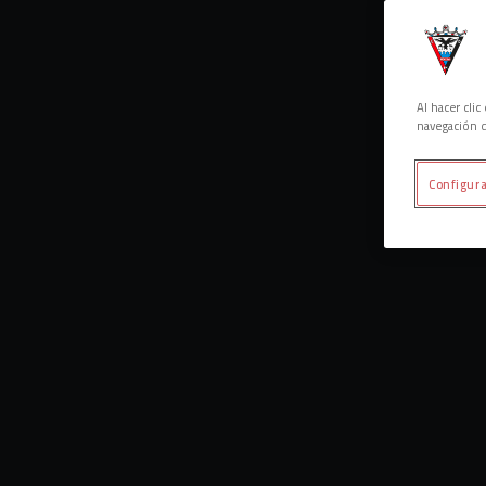
Al hacer cli
navegación d
Configura