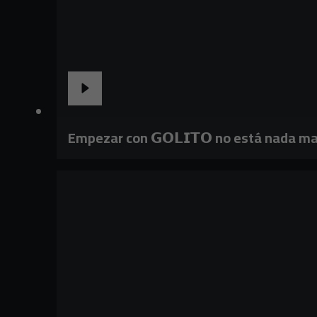
Empezar con 𝗚𝗢𝗟𝗜𝗧𝗢 no está nada ma