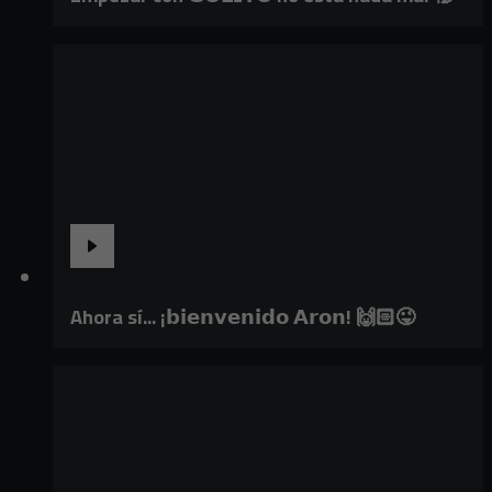
Ahora sí... ¡𝗯𝗶𝗲𝗻𝘃𝗲𝗻𝗶𝗱𝗼 𝗔𝗿𝗼𝗻! 🙌🏻😜