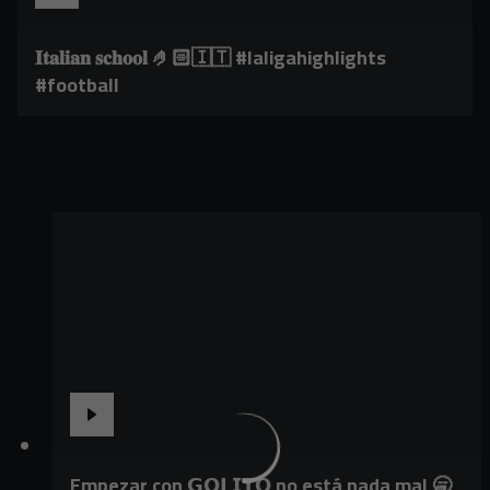
𝐈𝐭𝐚𝐥𝐢𝐚𝐧 𝐬𝐜𝐡𝐨𝐨𝐥 🤌🏻🇮🇹 #laligahighlights
#football
Empezar con 𝗚𝗢𝗟𝗜𝗧𝗢 no está nada mal 🥱