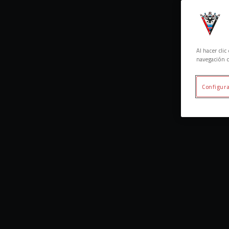
Al hacer cli
navegación d
Configura