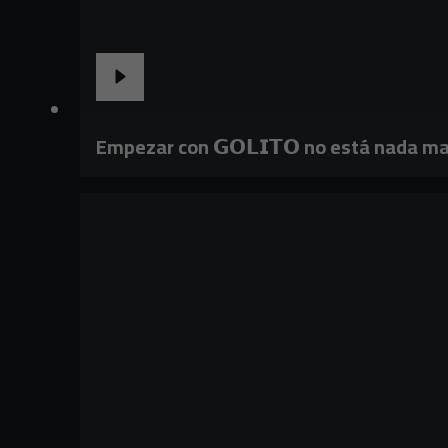
Empezar con 𝗚𝗢𝗟𝗜𝗧𝗢 no está nada ma