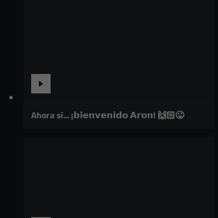
Ahora sí... ¡𝗯𝗶𝗲𝗻𝘃𝗲𝗻𝗶𝗱𝗼 𝗔𝗿𝗼𝗻! 🙌🏻😜