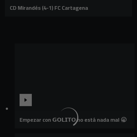
CD Mirandés (4-1) FC Cartagena
Empezar con 𝗚𝗢𝗟𝗜𝗧𝗢 no está nada mal 🥱