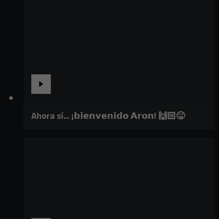
Ahora sí... ¡𝗯𝗶𝗲𝗻𝘃𝗲𝗻𝗶𝗱𝗼 𝗔𝗿𝗼𝗻! 🙌🏻😜