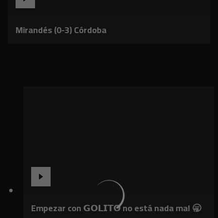
Mirandés (0-3) Córdoba
Empezar con 𝗚𝗢𝗟𝗜𝗧𝗢 no está nada mal 🥱