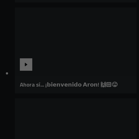
Ahora sí... ¡𝗯𝗶𝗲𝗻𝘃𝗲𝗻𝗶𝗱𝗼 𝗔𝗿𝗼𝗻! 🙌🏻😜