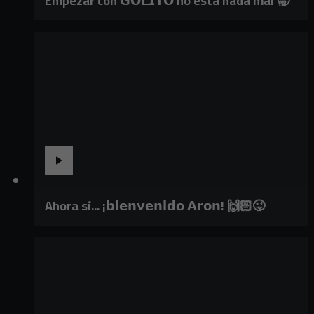
Empezar con 𝗚𝗢𝗟𝗜𝗧𝗢 no está nada mal 🥱
Ahora sí... ¡𝗯𝗶𝗲𝗻𝘃𝗲𝗻𝗶𝗱𝗼 𝗔𝗿𝗼𝗻! 🙌🏻😜