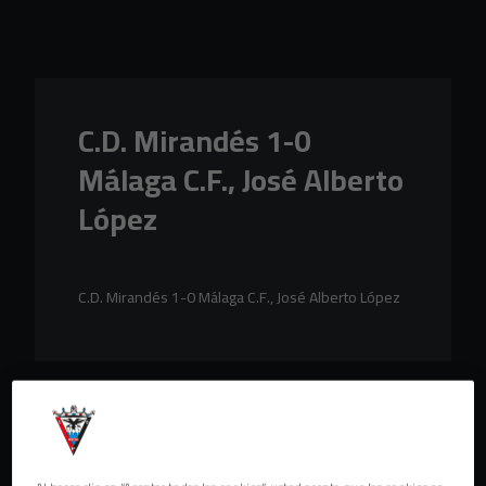
Skip to main content
C.D. Mirandés 1-0
Málaga C.F., José Alberto
López
C.D. Mirandés 1-0 Málaga C.F., José Alberto López