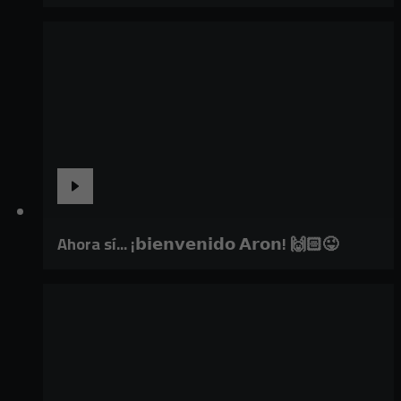
Ahora sí... ¡𝗯𝗶𝗲𝗻𝘃𝗲𝗻𝗶𝗱𝗼 𝗔𝗿𝗼𝗻! 🙌🏻😜