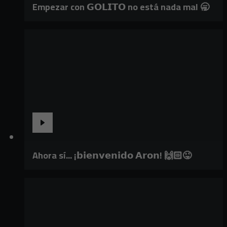
Empezar con 𝗚𝗢𝗟𝗜𝗧𝗢 no está nada mal 🥱
Ahora sí... ¡𝗯𝗶𝗲𝗻𝘃𝗲𝗻𝗶𝗱𝗼 𝗔𝗿𝗼𝗻! 🙌🏻😜