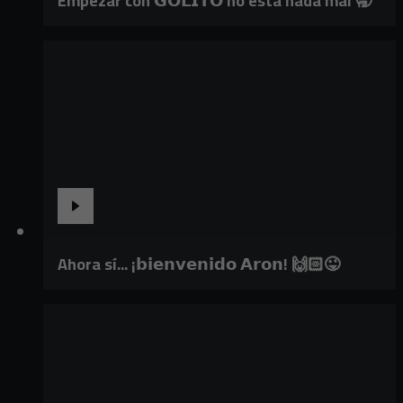
Empezar con 𝗚𝗢𝗟𝗜𝗧𝗢 no está nada mal 🥱
Ahora sí... ¡𝗯𝗶𝗲𝗻𝘃𝗲𝗻𝗶𝗱𝗼 𝗔𝗿𝗼𝗻! 🙌🏻😜