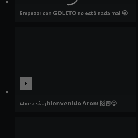
Empezar con 𝗚𝗢𝗟𝗜𝗧𝗢 no está nada mal 🥱
Ahora sí... ¡𝗯𝗶𝗲𝗻𝘃𝗲𝗻𝗶𝗱𝗼 𝗔𝗿𝗼𝗻! 🙌🏻😜