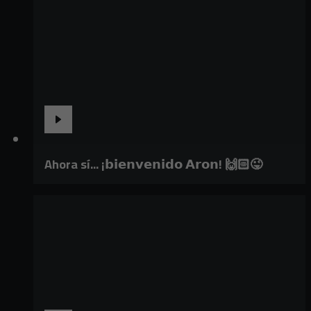
Ahora sí... ¡𝗯𝗶𝗲𝗻𝘃𝗲𝗻𝗶𝗱𝗼 𝗔𝗿𝗼𝗻! 🙌🏻😜