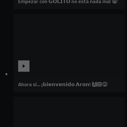
Empezar con 𝗚𝗢𝗟𝗜𝗧𝗢 no está nada mal 🥱
Ahora sí... ¡𝗯𝗶𝗲𝗻𝘃𝗲𝗻𝗶𝗱𝗼 𝗔𝗿𝗼𝗻! 🙌🏻😜