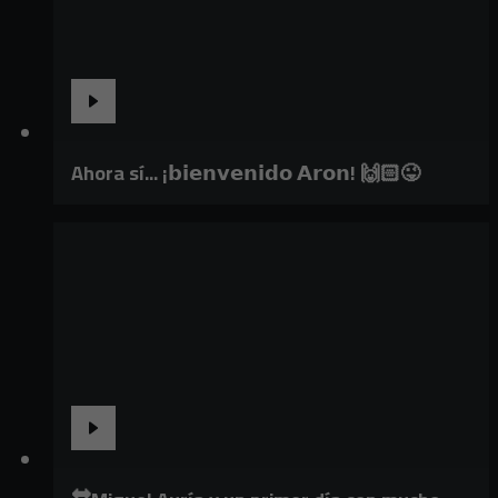
Ahora sí... ¡𝗯𝗶𝗲𝗻𝘃𝗲𝗻𝗶𝗱𝗼 𝗔𝗿𝗼𝗻! 🙌🏻😜