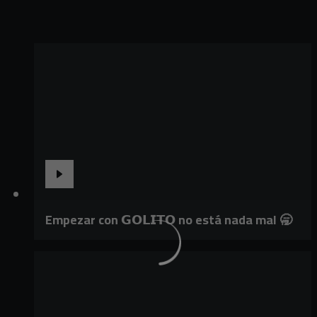
Empezar con 𝗚𝗢𝗟𝗜𝗧𝗢 no está nada mal 🥱