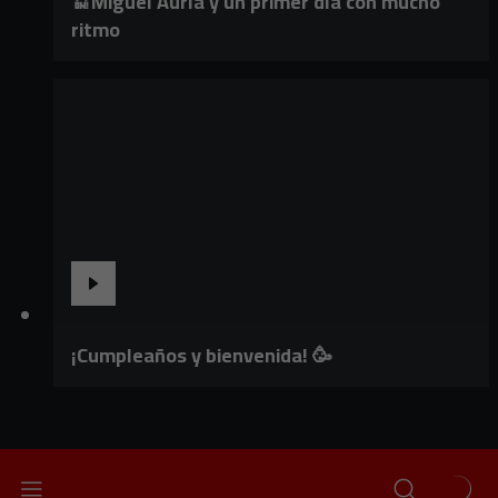
🔛Miguel Auría y un primer día con mucho
ritmo
¡Cumpleaños y bienvenida! 🥳