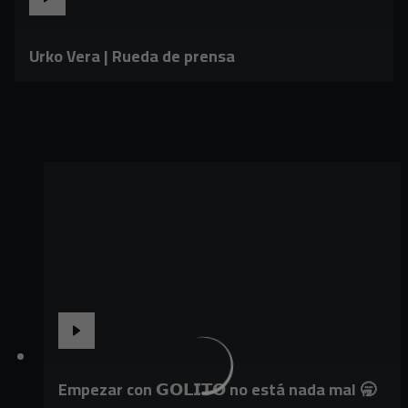
Urko Vera | Rueda de prensa
Empezar con 𝗚𝗢𝗟𝗜𝗧𝗢 no está nada mal 🥱