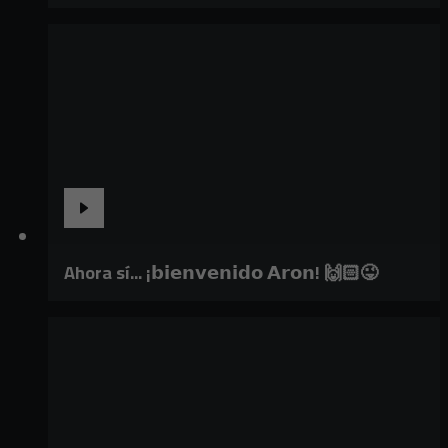
Ahora sí... ¡𝗯𝗶𝗲𝗻𝘃𝗲𝗻𝗶𝗱𝗼 𝗔𝗿𝗼𝗻! 🙌🏻😜