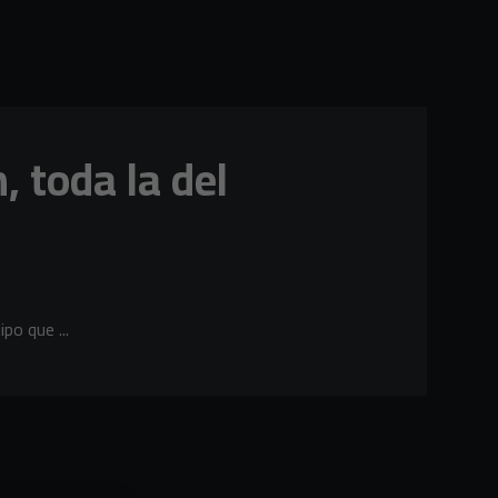
, toda la del
po que ...