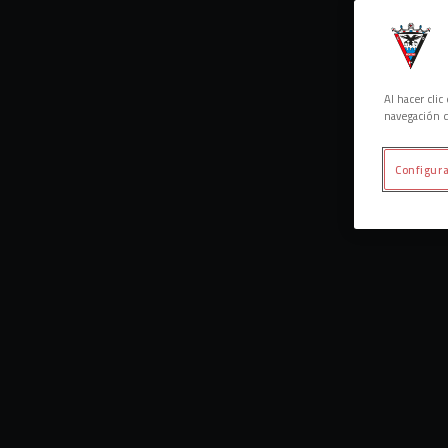
Al hacer cli
navegación d
Configura