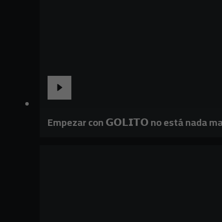
Empezar con 𝗚𝗢𝗟𝗜𝗧𝗢 no está nada ma