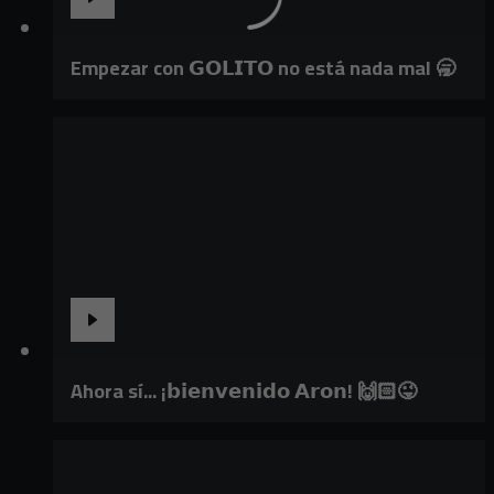
Empezar con 𝗚𝗢𝗟𝗜𝗧𝗢 no está nada mal 🥱
Ahora sí... ¡𝗯𝗶𝗲𝗻𝘃𝗲𝗻𝗶𝗱𝗼 𝗔𝗿𝗼𝗻! 🙌🏻😜