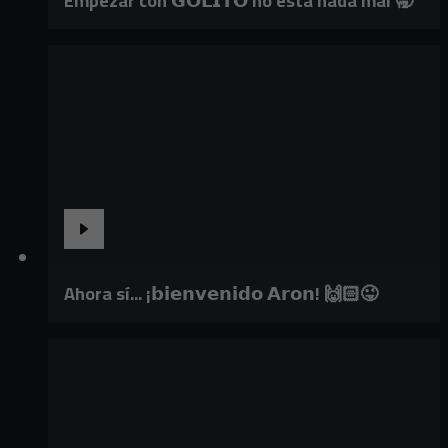
Empezar con 𝗚𝗢𝗟𝗜𝗧𝗢 no está nada mal 🥱
Ahora sí... ¡𝗯𝗶𝗲𝗻𝘃𝗲𝗻𝗶𝗱𝗼 𝗔𝗿𝗼𝗻! 🙌🏻😜