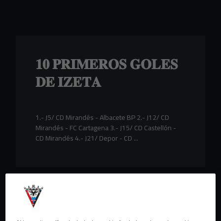
Skip to main content
𝟏𝟎 𝐏𝐑𝐈𝐌𝐄𝐑𝐎𝐒 𝐆𝐎𝐋𝐄𝐒
𝐃𝐄 𝐈𝐙𝐄𝐓𝐀
1.- J5/ CD Mirandés - Albacete BP 2.- J12/ CD
Mirandés - FC Cartagena 3.- J15/ CD Castellón -
CD Mirandés 4.- J21/ Depor - CD ...