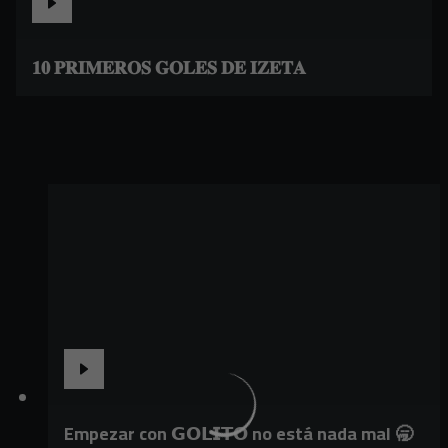
𝟏𝟎 𝐏𝐑𝐈𝐌𝐄𝐑𝐎𝐒 𝐆𝐎𝐋𝐄𝐒 𝐃𝐄 𝐈𝐙𝐄𝐓𝐀
Empezar con 𝗚𝗢𝗟𝗜𝗧𝗢 no está nada mal 🥱