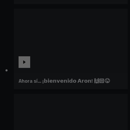
Ahora sí... ¡𝗯𝗶𝗲𝗻𝘃𝗲𝗻𝗶𝗱𝗼 𝗔𝗿𝗼𝗻! 🙌🏻😜