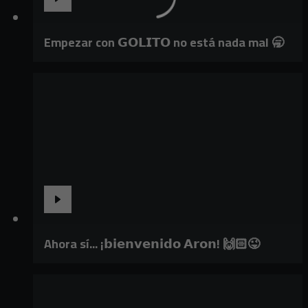
Empezar con 𝗚𝗢𝗟𝗜𝗧𝗢 no está nada mal 🥱
Ahora sí... ¡𝗯𝗶𝗲𝗻𝘃𝗲𝗻𝗶𝗱𝗼 𝗔𝗿𝗼𝗻! 🙌🏻😜