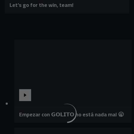
Let's go for the win, team!
Empezar con 𝗚𝗢𝗟𝗜𝗧𝗢 no está nada mal 🥱