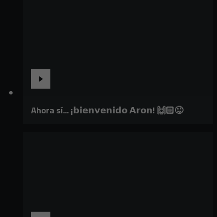
Ahora sí... ¡𝗯𝗶𝗲𝗻𝘃𝗲𝗻𝗶𝗱𝗼 𝗔𝗿𝗼𝗻! 🙌🏻😜