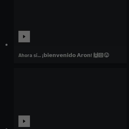
Ahora sí... ¡𝗯𝗶𝗲𝗻𝘃𝗲𝗻𝗶𝗱𝗼 𝗔𝗿𝗼𝗻! 🙌🏻😜