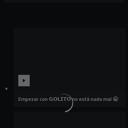
Empezar con 𝗚𝗢𝗟𝗜𝗧𝗢 no está nada mal 🥱