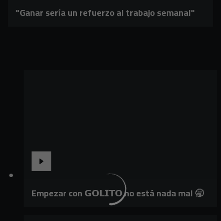
"Ganar sería un refuerzo al trabajo semanal"
Empezar con 𝗚𝗢𝗟𝗜𝗧𝗢 no está nada mal 🥱