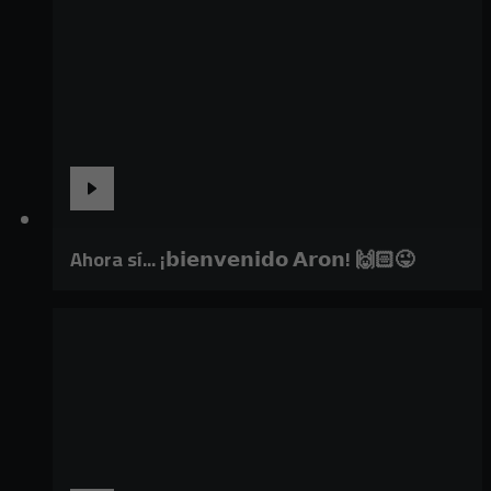
Ahora sí... ¡𝗯𝗶𝗲𝗻𝘃𝗲𝗻𝗶𝗱𝗼 𝗔𝗿𝗼𝗻! 🙌🏻😜