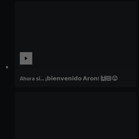
Ahora sí... ¡𝗯𝗶𝗲𝗻𝘃𝗲𝗻𝗶𝗱𝗼 𝗔𝗿𝗼𝗻! 🙌🏻😜