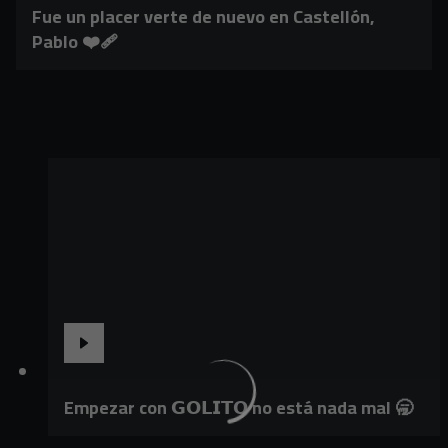
Fue un placer verte de nuevo en Castellón,
Pablo ❤️‍🩹
Empezar con 𝗚𝗢𝗟𝗜𝗧𝗢 no está nada mal 🥱