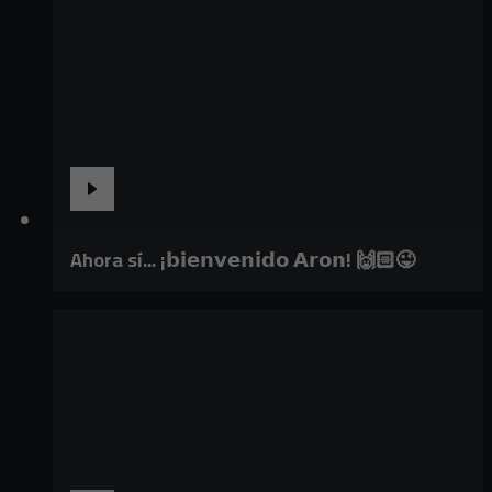
Ahora sí... ¡𝗯𝗶𝗲𝗻𝘃𝗲𝗻𝗶𝗱𝗼 𝗔𝗿𝗼𝗻! 🙌🏻😜