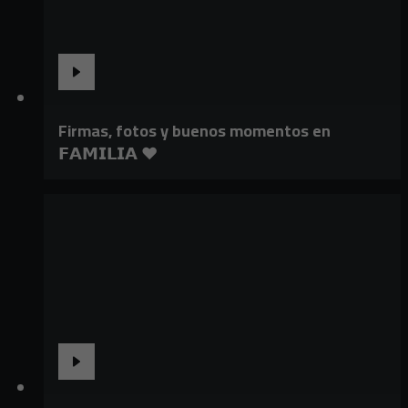
Firmas, fotos y buenos momentos en
𝗙𝗔𝗠𝗜𝗟𝗜𝗔 ❤️