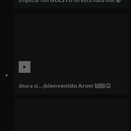
Empezar con 𝗚𝗢𝗟𝗜𝗧𝗢 no está nada mal 🥱
Ahora sí... ¡𝗯𝗶𝗲𝗻𝘃𝗲𝗻𝗶𝗱𝗼 𝗔𝗿𝗼𝗻! 🙌🏻😜