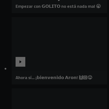
Empezar con 𝗚𝗢𝗟𝗜𝗧𝗢 no está nada mal 🥱
Ahora sí... ¡𝗯𝗶𝗲𝗻𝘃𝗲𝗻𝗶𝗱𝗼 𝗔𝗿𝗼𝗻! 🙌🏻😜