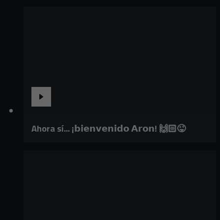
Ahora sí... ¡𝗯𝗶𝗲𝗻𝘃𝗲𝗻𝗶𝗱𝗼 𝗔𝗿𝗼𝗻! 🙌🏻😜