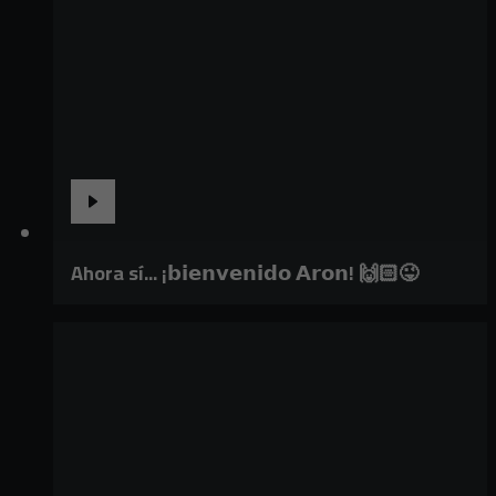
Ahora sí... ¡𝗯𝗶𝗲𝗻𝘃𝗲𝗻𝗶𝗱𝗼 𝗔𝗿𝗼𝗻! 🙌🏻😜