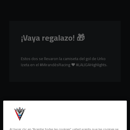
Skip to main content
¡Vaya regalazo! 🎁
Estos dos se llevaron la camiseta del gol de Urko
Izeta en el #MirandésRacing ❤️ #LALIGAHighlights.
Al hacer clic en “Aceptar todas las cookies”, usted acepta que las cookies se