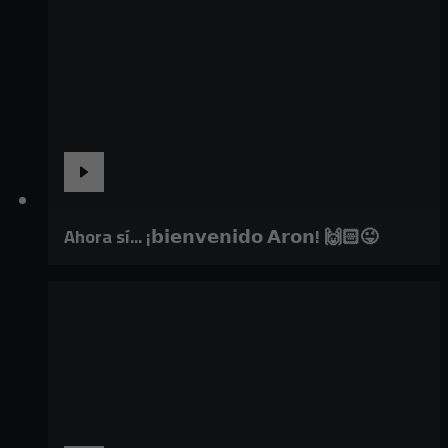
Ahora sí... ¡𝗯𝗶𝗲𝗻𝘃𝗲𝗻𝗶𝗱𝗼 𝗔𝗿𝗼𝗻! 🙌🏻😜