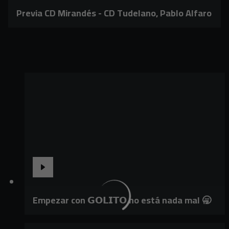
Previa CD Mirandés - CD Tudelano, Pablo Alfaro
Empezar con 𝗚𝗢𝗟𝗜𝗧𝗢 no está nada mal 🥱