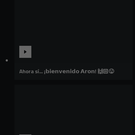
Ahora sí... ¡𝗯𝗶𝗲𝗻𝘃𝗲𝗻𝗶𝗱𝗼 𝗔𝗿𝗼𝗻! 🙌🏻😜